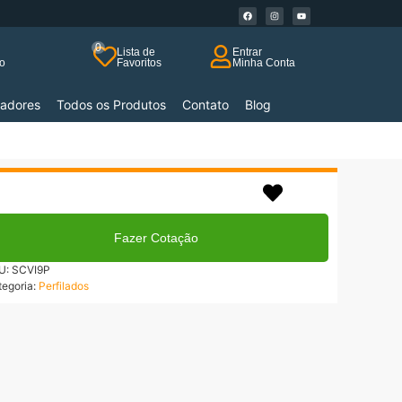
0
Lista de
Entrar
ho
Favoritos
Minha Conta
xadores
Todos os Produtos
Contato
Blog
até 3x no cartão!
rmas de Pagamentos
Fazer Cotação
U:
SCVI9P
tegoria:
Perfilados