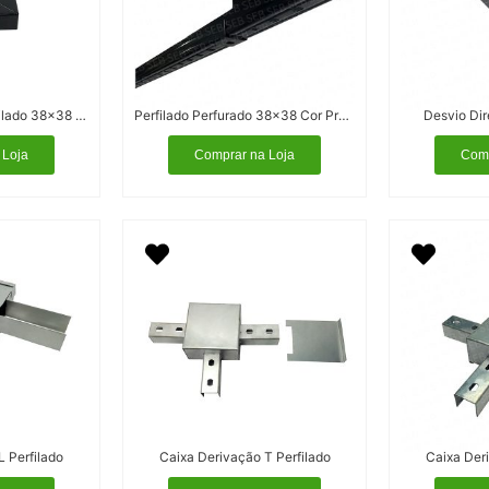
Junção interna L perfilado 38×38 Cor Preta
Perfilado Perfurado 38×38 Cor Preta
Desvio Dir
 Loja
Comprar na Loja
Comp
L Perfilado
Caixa Derivação T Perfilado
Caixa Deri