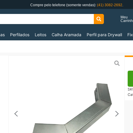
Compre pelo telefone (somente vendas):
(41) 3082-2692
.
Meu
Carrin
has
Perfilados
Leitos
Calha Aramada
Perfil para Drywall
Fi
Em 
Fo
SK
Ca