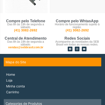
Perfilados
Compre pelo Telefone
Compre pelo WhtasApp
Das 8h às 19h de segunda a
Horário de funcionamento sujeito à
sábado.
região.
(41) 3082-2692
(41) 3082-2692
Central de Atendimento
Redes Sociais
Das 8h às 19h de segunda a
Acompanhe as novidades da SEB
sábado.
Brasil em todas as nossas redes.
vendas@sebbrasil.com.br
Mapa do Site
Home
Loja
Minha conta
Carrinho
Categorias de Produtos