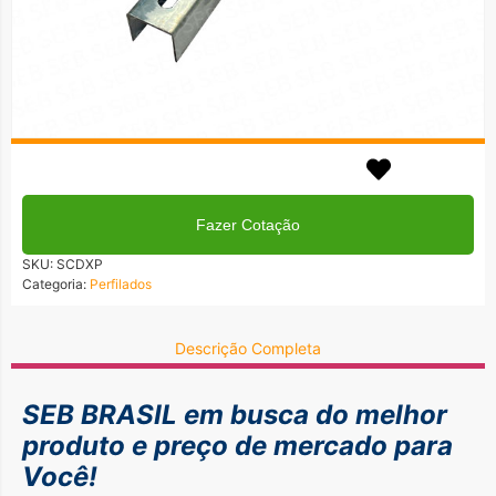
Em até 3x no cartão!
Formas de Pagamentos
Fazer Cotação
SKU:
SCDXP
Categoria:
Perfilados
Descrição Completa
SEB BRASIL em busca do
melhor
produto e preço de mercado para
Você!