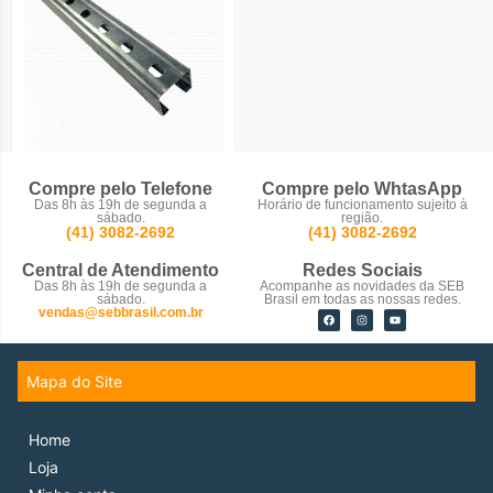
Perfilados
Compre pelo Telefone
Compre pelo WhtasApp
Das 8h às 19h de segunda a
Horário de funcionamento sujeito à
sábado.
região.
(41) 3082-2692
(41) 3082-2692
Central de Atendimento
Redes Sociais
Das 8h às 19h de segunda a
Acompanhe as novidades da SEB
sábado.
Brasil em todas as nossas redes.
vendas@sebbrasil.com.br
Mapa do Site
Home
Loja