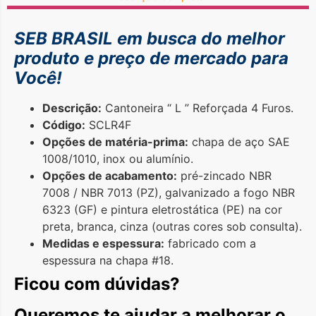
SEB BRASIL em busca do
melhor
produto e preço de mercado para
Você!
Descrição:
Cantoneira “ L ” Reforçada 4 Furos.
Código:
SCLR4F
Opções de matéria-prima:
chapa de aço SAE
1008/1010, inox ou alumínio.
Opções de acabamento:
pré-zincado NBR
7008 / NBR 7013 (PZ), galvanizado a fogo NBR
6323 (GF) e pintura eletrostática (PE) na cor
preta, branca, cinza (outras cores sob consulta).
Medidas e espessura:
fabricado com a
espessura na chapa #18.
Ficou com dúvidas?
Queremos te ajudar a melhorar o