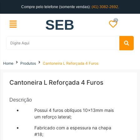
Compre pelo telefone (somente vendas):
(41) 3082-2692
.
SEB
0
Home
Produtos
Cantoneira L Reforçada 4 Furos
Cantoneira L Reforçada 4 Furos
Descrição
Possui 4 furos oblíquos 10x13mm mais
um reforço lateral;
Fabricado com a espessura na chapa
#18;