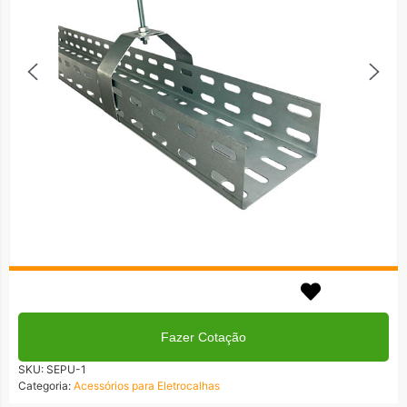
Em até 3x no cartão!
Formas de Pagamentos
Fazer Cotação
SKU:
SEPU-1
Categoria:
Acessórios para Eletrocalhas