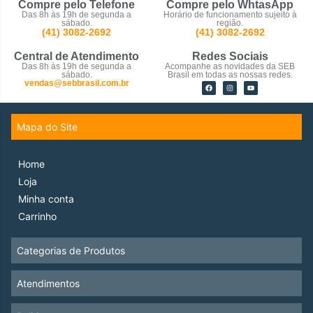
Compre pelo Telefone
Compre pelo WhtasApp
Das 8h às 19h de segunda a
Horário de funcionamento sujeito à
sábado.
região.
(41) 3082-2692
(41) 3082-2692
Central de Atendimento
Redes Sociais
Das 8h às 19h de segunda a
Acompanhe as novidades da SEB
sábado.
Brasil em todas as nossas redes.
vendas@sebbrasil.com.br
Mapa do Site
Home
Loja
Minha conta
Carrinho
Categorias de Produtos
Atendimentos