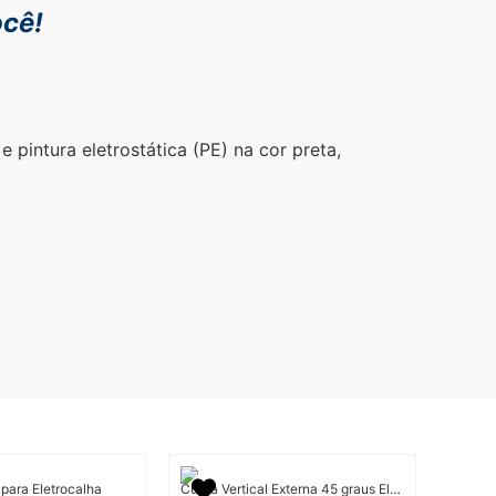
ocê!
pintura eletrostática (PE) na cor preta,
para Eletrocalha
Curva Vertical Externa 45 graus Eletrocalha