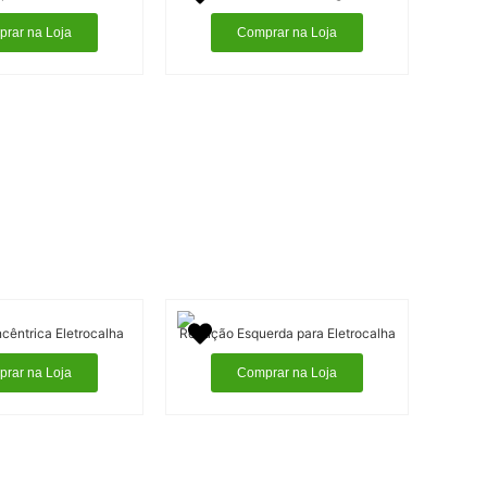
rar na Loja
Comprar na Loja
êntrica Eletrocalha
Redução Esquerda para Eletrocalha
rar na Loja
Comprar na Loja