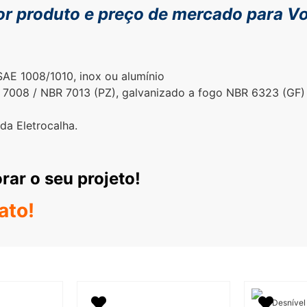
or
produto e preço de mercado para V
AE 1008/1010, inox ou alumínio
008 / NBR 7013 (PZ), galvanizado a fogo NBR 6323 (GF) e 
a Eletrocalha.
ar o seu projeto!
ato!
Desnível 