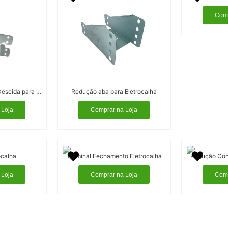
Comp
Curva de Passagem Descida para Eletrocalha
Redução aba para Eletrocalha
 Loja
Comprar na Loja
ocalha
Terminal Fechamento Eletrocalha
Redução Conc
 Loja
Comprar na Loja
Comp