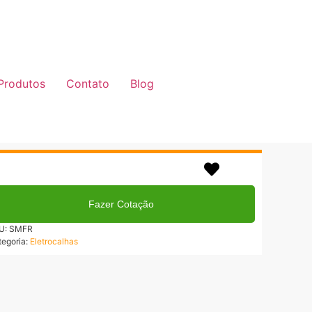
Produtos
Contato
Blog
até 3x no cartão!
rmas de Pagamentos
Fazer Cotação
U:
SMFR
tegoria:
Eletrocalhas