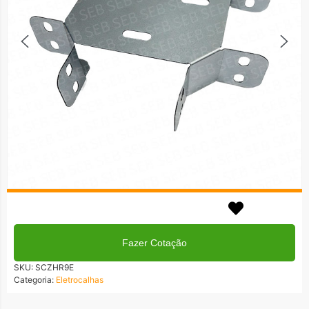
Em até 3x no cartão!
Formas de Pagamentos
Fazer Cotação
SKU:
SCZHR9E
Categoria:
Eletrocalhas