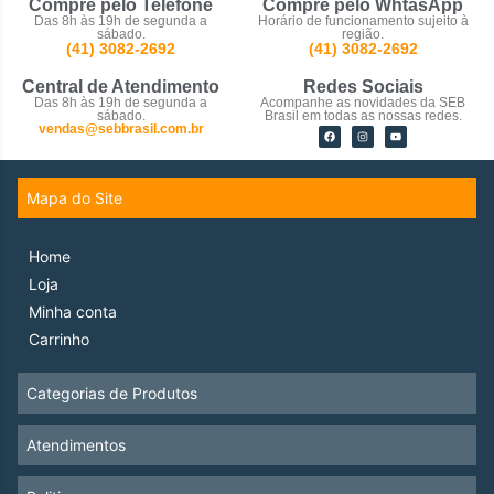
Compre pelo Telefone
Compre pelo WhtasApp
Das 8h às 19h de segunda a
Horário de funcionamento sujeito à
sábado.
região.
(41) 3082-2692
(41) 3082-2692
Central de Atendimento
Redes Sociais
Das 8h às 19h de segunda a
Acompanhe as novidades da SEB
sábado.
Brasil em todas as nossas redes.
vendas@sebbrasil.com.br
Mapa do Site
Home
Loja
Minha conta
Carrinho
Categorias de Produtos
Atendimentos