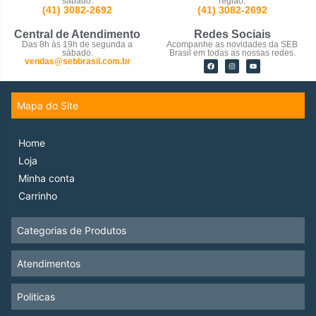
sábado.
região.
(41) 3082-2692
(41) 3082-2692
Central de Atendimento
Redes Sociais
Das 8h às 19h de segunda a
Acompanhe as novidades da SEB
sábado.
Brasil em todas as nossas redes.
vendas@sebbrasil.com.br
Mapa do Site
Home
Loja
Minha conta
Carrinho
Categorias de Produtos
Atendimentos
Politicas